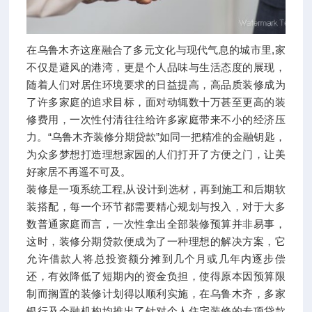
在乌鲁木齐这座融合了多元文化与现代气息的城市里,家
不仅是避风的港湾，更是个人品味与生活态度的展现，
随着人们对居住环境要求的日益提高，高品质装修成为
了许多家庭的追求目标，面对动辄数十万甚至更高的装
修费用，一次性付清往往给许多家庭带来不小的经济压
力。“乌鲁木齐装修分期贷款”如同一把精准的金融钥匙，
为众多梦想打造理想家园的人们打开了方便之门，让美
好家居不再遥不可及。
装修是一项系统工程,从设计到选材，再到施工和后期软
装搭配，每一个环节都需要精心规划与投入，对于大多
数普通家庭而言，一次性拿出全部装修预算并非易事，
这时，装修分期贷款便成为了一种理想的解决方案，它
允许借款人将总投资额分摊到几个月或几年内逐步偿
还，有效降低了短期内的资金负担，使得原本因预算限
制而搁置的装修计划得以顺利实施，在乌鲁木齐，多家
银行及金融机构均推出了针对个人住宅装修的专项贷款