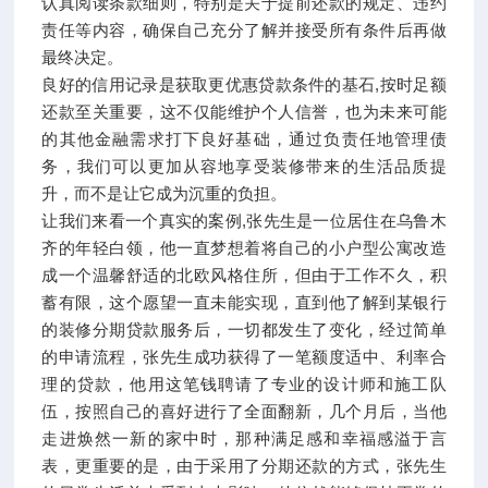
认真阅读条款细则，特别是关于提前还款的规定、违约
责任等内容，确保自己充分了解并接受所有条件后再做
最终决定。
良好的信用记录是获取更优惠贷款条件的基石,按时足额
还款至关重要，这不仅能维护个人信誉，也为未来可能
的其他金融需求打下良好基础，通过负责任地管理债
务，我们可以更加从容地享受装修带来的生活品质提
升，而不是让它成为沉重的负担。
让我们来看一个真实的案例,张先生是一位居住在乌鲁木
齐的年轻白领，他一直梦想着将自己的小户型公寓改造
成一个温馨舒适的北欧风格住所，但由于工作不久，积
蓄有限，这个愿望一直未能实现，直到他了解到某银行
的装修分期贷款服务后，一切都发生了变化，经过简单
的申请流程，张先生成功获得了一笔额度适中、利率合
理的贷款，他用这笔钱聘请了专业的设计师和施工队
伍，按照自己的喜好进行了全面翻新，几个月后，当他
走进焕然一新的家中时，那种满足感和幸福感溢于言
表，更重要的是，由于采用了分期还款的方式，张先生