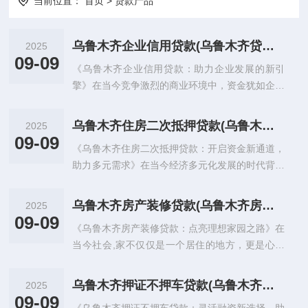
当前位置：
首页
>
贷款产品
乌鲁木齐企业信用贷款(乌鲁木齐贷款最快是哪一家公司)
2025
09-09
《乌鲁木齐企业信用贷款：助力企业发展的新引
擎》在当今竞争激烈的商业环境中，资金犹如企业
的血液，对于企业的存续与发展起着至关重要的作
用，而在新疆这片广袤而...
乌鲁木齐住房二次抵押贷款(乌鲁木齐住房二次抵押贷款利率多少)
2025
09-09
《乌鲁木齐住房二次抵押贷款：开启资金新通道，
助力多元需求》在当今经济多元化发展的时代背景
下，个人和企业对于资金的需求日益增长且呈现多
样化特点，乌鲁木齐作...
乌鲁木齐房产装修贷款(乌鲁木齐房产装修贷款利率多少)
2025
09-09
《乌鲁木齐房产装修贷款：点亮理想家园之路》在
当今社会,家不仅仅是一个居住的地方，更是心灵
的港湾和生活品质的象征，对于许多乌鲁木齐的业
主来说，拥有一套精心...
乌鲁木齐押证不押车贷款(乌鲁木齐车辆抵押贷款公司)
2025
09-09