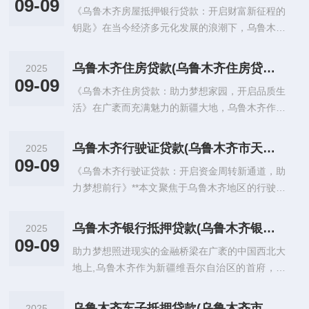
09-09
《乌鲁木齐房屋抵押银行贷款：开启财富新征程的
钥匙》在当今经济多元化发展的浪潮下，乌鲁木齐
这座充满活力与机遇的城市，房屋抵押银行贷款正
逐渐成为众多居民和企...
乌鲁木齐住房贷款(乌鲁木齐住房贷款利息专项扣除退税)
2025
09-09
《乌鲁木齐住房贷款：助力梦想家园，开启品质生
活》在广袤而充满魅力的新疆大地，乌鲁木齐作为
首府城市，承载着无数人对家的憧憬与向往，随着
城市的蓬勃发展和人口...
乌鲁木齐行驶证贷款(乌鲁木齐市天山个人汽车贷款)
2025
09-09
《乌鲁木齐行驶证贷款：开启资金周转新通道，助
力梦想前行》**本文聚焦于乌鲁木齐地区的行驶证
贷款业务，深入剖析其概念、特点、申请流程、优
势与风险以及相关注...
乌鲁木齐银行抵押贷款(乌鲁木齐银行24小时客服热线)
2025
09-09
助力梦想照进现实的金融桥梁在广袤的中国西北大
地上,乌鲁木齐作为新疆维吾尔自治区的首府，不
仅是区域经济文化的中心，也是连接国内外贸易的
重要枢纽，随着城市化...
乌鲁木齐车子抵押贷款(乌鲁木齐市新市车辆抵押贷款)
2025