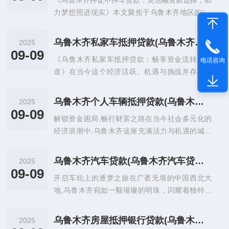
《乌鲁木齐押证不押车贷款：灵活融资新选择，助
力梦想照进现实》本文聚焦于乌鲁木齐地区的“押
证不押车贷款”业务，深入剖析其概念、特点、优
势、适用人群以及办理...
乌鲁木齐私家车抵押贷款(乌鲁木齐市汽车抵押贷款)
2025
09-09
《乌鲁木齐私家车抵押贷款：畅享资金流转新通
电话咨询
道》在当今这个经济活跃、机遇与挑战并存的时
代，人们时常会面临各种资金需求的情况，而在乌
鲁木齐这座充满活力的城市...
乌鲁木齐个人车辆抵押贷款(乌鲁木齐抵押车交易网)
2025
09-09
解锁资金困局,畅行财富之路在当今社会多元化的
经济浪潮中,乌鲁木齐这座充满活力与机遇的城市
里，人们时常会面临各种资金需求的挑战，无论是
创业梦想的启航、家庭...
乌鲁木齐汽车贷款(乌鲁木齐汽车贷款.急用钱秒审批安全高效.公司)
2025
09-09
开启车轮上的逐梦之旅在广袤无垠的中国西北大
地,乌鲁木齐宛如一颗璀璨的明珠，闪耀着独特的
魅力，这座融合了多元文化与现代活力的城市，见
证着无数人对美好生活的...
乌鲁木齐房屋抵押银行贷款(乌鲁木齐房产抵押银行贷款)
2025