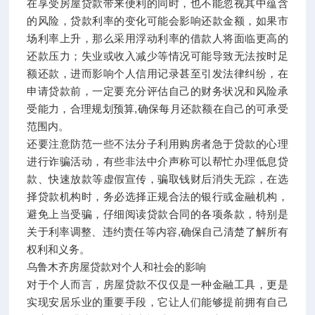
在享受房屋贷款带来便利的同时，也不能忽视其中蕴含
的风险，贷款利率的变化可能会影响还款金额，如果市
场利率上升，那么采用浮动利率的借款人将面临更高的
还款压力；失业或收入减少等情况可能导致无法按时足
额还款，进而影响个人信用记录甚至引发法律纠纷，在
申请贷款前，一定要充分评估自己的财务状况和风险承
受能力，合理规划预算,确保每月还款额在自己的可承受
范围内。
还要注意防范一些不法分子利用购房者急于贷款的心理
进行诈骗活动，有些非法中介声称可以帮忙办理低息贷
款、快速放款等虚假宣传，骗取钱财后消失无踪，在选
择贷款机构时，务必选择正规合法的银行或金融机构，
避免上当受骗，仔细阅读贷款合同的各项条款，特别是
关于利率调整、违约责任等内容,确保自己清楚了解所有
权利和义务。
乌鲁木齐房屋贷款对个人和社会的影响
对于个人而言，房屋贷款不仅仅是一种金融工具，更是
实现安居乐业的重要手段，它让人们能够提前拥有自己