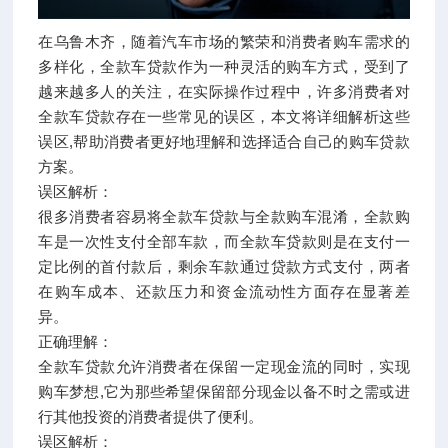
在乌鲁木齐，随着汽车市场的繁荣和消费者购车需求的
多样化，全款车贷款作为一种灵活的购车方式，受到了
越来越多人的关注，在实际操作过程中，许多消费者对
全款车贷款存在一些常见的误区，本文将详细解析这些
误区,帮助消费者更好地理解和选择适合自己的购车贷款
方案。
误区解析：
很多消费者容易将全款车贷款与全款购车混淆，全款购
车是一次性支付全部车款，而全款车贷款则是在支付一
定比例的首付款后，剩余车款通过贷款方式支付，两者
在购车成本、还款压力和资金流动性方面存在显著差
异。
正确理解：
全款车贷款允许消费者在保留一定现金流的同时，实现
购车梦想,它为那些希望保留部分现金以备不时之需或进
行其他投资的消费者提供了便利。
误区解析：