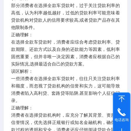
部分消费者在选择全款车贷款时，过于关注贷款利率的
高低，认为利率越低越好，过低的贷款利率可能意味着
贷款机构对贷款人的信用要求较高,或者贷款产品存在其
他限制条件。
正确理解：
在选择全款车贷款时，消费者应综合考虑贷款利率、贷
款期限、还款方式以及自身的还款能力等因素，低利率
固然重要，但并非唯一决定因素，消费者应根据自己的
实际情况,选择最适合自己的贷款方案。
误区解析：
一些消费者在选择全款车贷款时，往往只关注贷款利率
和额度，而忽视了贷款机构的信誉和实力，这可能导致
消费者陷入高利贷、套路贷等陷阱,甚至影响个人征信记
录。
正确理解：
消费者在选择贷款机构时，应充分了解其背景、资质和
电话咨询
信誉情况，优先选择正规银行或知名金融机构，确保贷
款过程的透明和安全，消费者还应仔细阅读贷款合同条