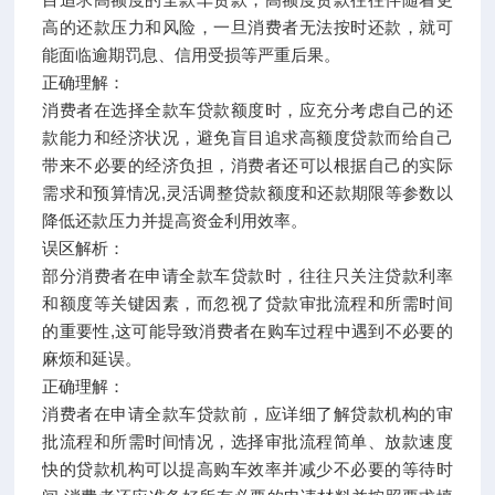
高的还款压力和风险，一旦消费者无法按时还款，就可
能面临逾期罚息、信用受损等严重后果。
正确理解：
消费者在选择全款车贷款额度时，应充分考虑自己的还
款能力和经济状况，避免盲目追求高额度贷款而给自己
带来不必要的经济负担，消费者还可以根据自己的实际
需求和预算情况,灵活调整贷款额度和还款期限等参数以
降低还款压力并提高资金利用效率。
误区解析：
部分消费者在申请全款车贷款时，往往只关注贷款利率
和额度等关键因素，而忽视了贷款审批流程和所需时间
的重要性,这可能导致消费者在购车过程中遇到不必要的
麻烦和延误。
正确理解：
消费者在申请全款车贷款前，应详细了解贷款机构的审
批流程和所需时间情况，选择审批流程简单、放款速度
快的贷款机构可以提高购车效率并减少不必要的等待时