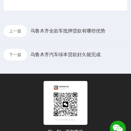
乌鲁木齐全款车抵押贷款有哪些优势
上一篇
乌鲁木齐汽车绿本贷款好久能完成
下一篇