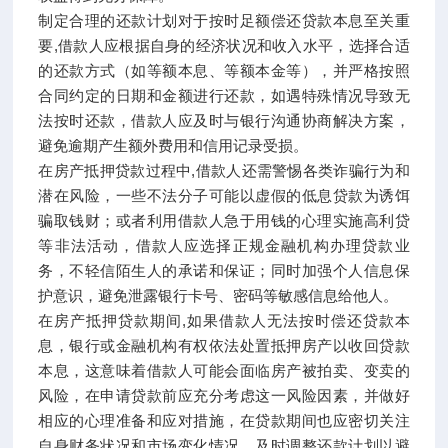
制定合理的还款计划对于按时足额偿还贷款本息至关重
要,借款人应根据自身的经济状况和收入水平，选择合适
的还款方式（如等额本息、等额本金等），并严格按照
合同约定的日期和金额进行还款，如遇特殊情况导致无
法按时还款，借款人应及时与银行沟通协商解决方案，
避免逾期产生额外费用和信用记录受损。
在房产抵押贷款过程中,借款人还需警惕各类诈骗行为和
潜在风险，一些不法分子可能以虚假的低息贷款为诱饵
骗取钱财；或者利用借款人急于用钱的心理实施高利贷
等非法活动，借款人应选择正规金融机构办理贷款业
务，不轻信陌生人的承诺和保证；同时加强个人信息保
护意识，避免泄露银行卡号、密码等敏感信息给他人。
在房产抵押贷款期间,如果借款人无法按时偿还贷款本
息，银行或金融机构有权依法处置抵押房产以收回贷款
本息，这意味着借款人可能会面临房产被拍卖、变卖的
风险，在申请贷款前应充分考虑这一风险因素，并做好
相应的心理准备和应对措施，在贷款期间也应密切关注
自身财务状况和市场变化情况，及时调整还款计划以避