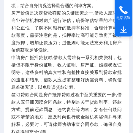
项，结合自身情况选择最合适的利率方案。
房产价值是决定贷款额度的关键因素之一,借款人应聘请
电话咨询
专业评估机构对房产进行评估，确保评估结果的准确性
和公正性，了解不同银行的抵押率标准，合理计算可贷
款额度，需要注意的是，抵押率过高可能导致房产被过
度抵押，增加还款压力；过低则可能无法充分利用房产
价值获取足够贷款。
申请房产抵押贷款时,借款人需准备一系列相关资料，包
括但不限于身份证明、收入证明、房产证、婚姻状况证
明等，这些资料的真实性和完整性直接关系到贷款审批
的速度和结果，借款人应提前整理好所需资料，确保信
息准确无误，以免耽误贷款进程。
签订贷款合同是房产抵押贷款过程中至关重要的一步,借
款人应仔细阅读合同条款，特别是关于贷款利率、还款
方式、提前还款罚息、违约责任等内容，如有任何疑问
或不清楚的地方，应及时向银行或金融机构咨询并寻求
解释，必要时，可请律师协助审查合同条款，确保自身
权益得到充分保障。