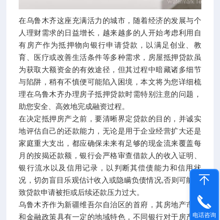
在乌鲁木齐这座充满活力的城市，随着经济的发展与个
人理财需求的日益增长，越来越多的人开始考虑利用自
有房产作为抵押物向银行申请贷款，以满足创业、教
育、医疗或改善生活条件等多种需求，房屋抵押贷款虽
为获取大额资金的有效途径，但其过程中暗藏诸多细节
与陷阱，稍有不慎便可能陷入困境，本文将为您详细梳
理在乌鲁木齐办理房子抵押贷款时需特别注意的问题，
助您安全、高效地完成融资过程。
在决定抵押房产之前，要清晰界定贷款的目的，并诚实
地评估自己的还款能力，无论是用于企业经营扩大还是
家庭重大支出，都应确保未来有足够的现金流来覆盖每
月的按揭还款额，银行会严格审查借款人的收入证明、
银行流水以及信用记录，以判断其偿债能力和信用状
况，切勿盲目乐观估计收入或隐瞒负债情况,否则可能导
致贷款申请被拒或后续还款压力过大。
乌鲁木齐作为新疆维吾尔自治区的首府，其房地产市场
电话咨询
和金融政策具有一定的地域特色，不同银行对于房产抵