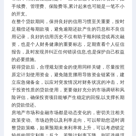
手续费、管理费、保险费等,累计起来也可能是一笔不小
的开支。
在整个贷款期间，保持良好的信用习惯至关重要，按时
足额偿还每期款项，避免逾期还款产生的罚息和不良信
用记录，良好的信用历史不仅有助于顺利续贷或再次融
资，也是个人财务健康的重要标志，定期查看个人征信
报告，及时发现并纠正任何错误信息,也是保护自己权益
的必要措施。
获得贷款后，合理规划资金的使用同样关键，尽量按照
原定计划使用资金，避免随意挪用导致资金链紧张，建
立应急储备金，以应对突发情况对财务状况的冲击，对
于投资性质的贷款使用，更要做好充分的市场调研和风
险评估，确保投资项目能够产生稳定的回报,以支撑长期
的贷款偿还。
房地产市场和金融市场都是动态变化的，密切关注相关
政策变动、市场趋势以及利率走向，可以帮助您适时调
整贷款策略，如果预期未来利率将上升，可以考虑锁定
较低的固定利率；反之，若预计利率下降，则可选择浮