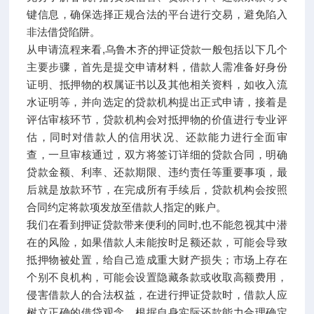
键信息，确保选择正规合法的平台进行交易，避免陷入
非法借贷陷阱。
从申请流程来看,乌鲁木齐的押证贷款一般包括以下几个
主要步骤，首先是提交申请材料，借款人需准备好身份
证明、抵押物的权属证书以及其他相关资料，如收入流
水证明等，并向选定的贷款机构提出正式申请，接着是
评估审核环节，贷款机构会对抵押物的价值进行专业评
估，同时对借款人的信用状况、还款能力进行全面审
查，一旦审核通过，双方将签订详细的贷款合同，明确
贷款金额、利率、还款期限、违约责任等重要事项，最
后就是放款环节，在完成所有手续后，贷款机构会按照
合同约定将款项发放至借款人指定的账户。
我们在看到押证贷款带来便利的同时,也不能忽视其中潜
在的风险，如果借款人未能按时足额还款，可能会导致
抵押物被处置，给自己造成重大财产损失；市场上存在
个别不良机构，可能会设置隐藏条款或收取高额费用，
侵害借款人的合法权益，在进行押证贷款时，借款人应
树立正确的借贷观念，根据自身实际还款能力合理确定