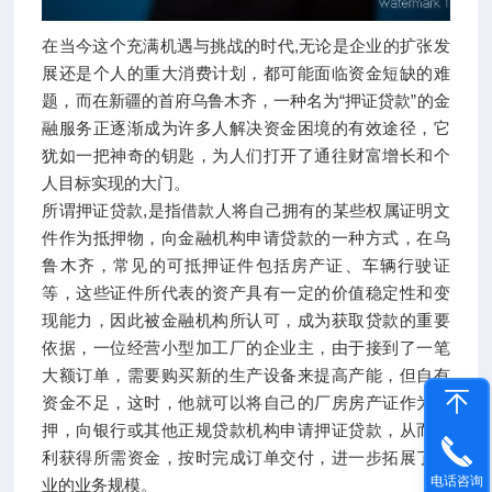
在当今这个充满机遇与挑战的时代,无论是企业的扩张发
展还是个人的重大消费计划，都可能面临资金短缺的难
题，而在新疆的首府乌鲁木齐，一种名为“押证贷款”的金
融服务正逐渐成为许多人解决资金困境的有效途径，它
犹如一把神奇的钥匙，为人们打开了通往财富增长和个
人目标实现的大门。
所谓押证贷款,是指借款人将自己拥有的某些权属证明文
件作为抵押物，向金融机构申请贷款的一种方式，在乌
鲁木齐，常见的可抵押证件包括房产证、车辆行驶证
等，这些证件所代表的资产具有一定的价值稳定性和变
现能力，因此被金融机构所认可，成为获取贷款的重要
依据，一位经营小型加工厂的企业主，由于接到了一笔
大额订单，需要购买新的生产设备来提高产能，但自有
资金不足，这时，他就可以将自己的厂房房产证作为抵
押，向银行或其他正规贷款机构申请押证贷款，从而顺
利获得所需资金，按时完成订单交付，进一步拓展了企
电话咨询
业的业务规模。