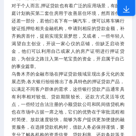
对于个人而言,押证贷款也有着广泛的应用场景，有的家
庭计划购买第二套住房用于改善居住环境，然而首付款
还差一部分，若他们名下有一辆汽车，便可以将车辆行
驶证抵押给相关金融机构，申请到相应的贷款金额，补
齐购房首付，提前实现安居梦想，又或者，一些年轻人
渴望自主创业，开设一家心仪的店铺，但缺乏启动资
金，他们可以利用自己或家人的房产证明进行押证贷
款，为创业之路注入第一笔宝贵的资金，开启属于自己
的事业篇章。
乌鲁木齐的金融市场在押证贷款领域呈现出多元化的发
展态势,各大银行纷纷推出了各具特色的押证贷款产品，
以满足不同客户群体的需求，这些银行贷款产品通常具
有利率相对较低、贷款期限较长、还款方式灵活等优
点，一些经过合法注册的小额贷款公司和民间借贷机构
也在市场中占据一席之地，它们的优势在于审批流程相
对简便、放款速度较快，能够为客户提供更加便捷的融
资服务，在选择贷款机构时，借款人务必保持谨慎，要
充分了解各机构的资质信誉、贷款利率、还款条款等关