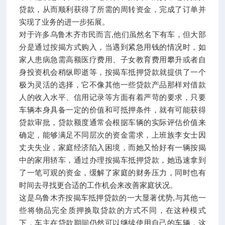
贷款，从而顺利获得了所需的周转资金，完成了订单并
实现了业务的进一步拓展。
对于许多乌鲁木齐市民而言,他们虽然名下有车，但大部
分是通过按揭方式购入，当遇到紧急用钱的情况时，如
家人患病急需高额医疗费用、子女教育费用攀升或者自
身投资机会稍纵即逝等，按揭车抵押贷款就提供了一个
极为灵活的选择，它不像其他一些贷款产品那样对借款
人的收入水平、信用记录等方面有着严苛的要求，只要
车辆本身具备一定的价值和可抵押条件，就有可能获得
贷款审批，贷款额度通常会根据车辆的实际评估价值来
确定，能够满足不同层次的资金需求，上班族李女士因
丈夫失业，家庭经济陷入困境，而她又恰好有一辆按揭
中的家用轿车，通过办理按揭车抵押贷款，她迅速拿到
了一笔可观的资金，缓解了家庭的财务压力，同时也有
时间去寻找更合适的工作机会来改善家庭状况。
这是乌鲁木齐按揭车抵押贷款的一大显著优势,与其他一
些将物品完全质押换取贷款的方式不同，在这种模式
下，车主在贷款期间仍然可以继续使用自己的车辆，这