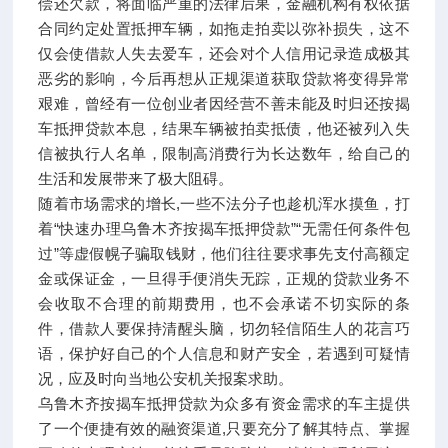
偿还欠款，将面临严重的法律后果，金融机构有权依据
合同约定处置抵押车辆，如拖走拍卖以弥补损失，这不
仅会使借款人失去爱车，还会对个人信用记录造成极其
恶劣的影响，今后再想从正规渠道获取贷款将变得异常
艰难，曾经有一位创业者因经营不善未能及时归还按揭
车抵押贷款本息，结果车辆被拍卖抵债，他还被列入失
信被执行人名单，限制高消费行为长达数年，给自己的
生活和发展带来了极大阻碍。
随着市场需求的增长,一些不法分子也趁机浑水摸鱼，打
着“快速办理乌鲁木齐按揭车抵押贷款”“无需任何条件包
过”等虚假幌子骗取钱财，他们往往要求事先支付高额定
金或保证金，一旦得手便消失无踪，正规的贷款业务不
会收取不合理的前期费用，也不会承诺不切实际的条
件，借款人要保持清醒头脑，切勿轻信陌生人的花言巧
语，保护好自己的个人信息和财产安全，若遇到可疑情
况，应及时向当地公安机关报案求助。
乌鲁木齐按揭车抵押贷款为众多有资金需求的车主提供
了一个便捷有效的融资渠道,只要充分了解其特点、掌握