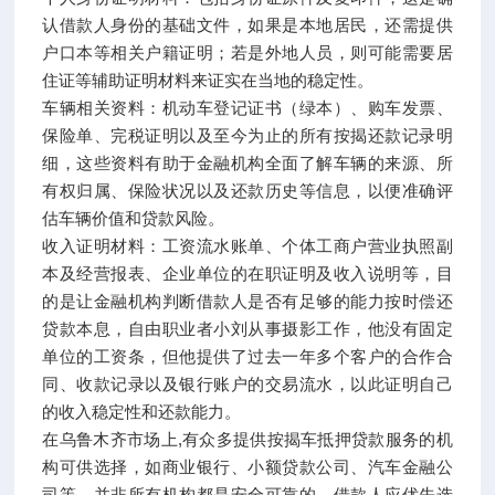
认借款人身份的基础文件，如果是本地居民，还需提供
户口本等相关户籍证明；若是外地人员，则可能需要居
住证等辅助证明材料来证实在当地的稳定性。
车辆相关资料：机动车登记证书（绿本）、购车发票、
保险单、完税证明以及至今为止的所有按揭还款记录明
细，这些资料有助于金融机构全面了解车辆的来源、所
有权归属、保险状况以及还款历史等信息，以便准确评
估车辆价值和贷款风险。
收入证明材料：工资流水账单、个体工商户营业执照副
本及经营报表、企业单位的在职证明及收入说明等，目
的是让金融机构判断借款人是否有足够的能力按时偿还
贷款本息，自由职业者小刘从事摄影工作，他没有固定
单位的工资条，但他提供了过去一年多个客户的合作合
同、收款记录以及银行账户的交易流水，以此证明自己
的收入稳定性和还款能力。
在乌鲁木齐市场上,有众多提供按揭车抵押贷款服务的机
构可供选择，如商业银行、小额贷款公司、汽车金融公
司等，并非所有机构都是安全可靠的，借款人应优先选