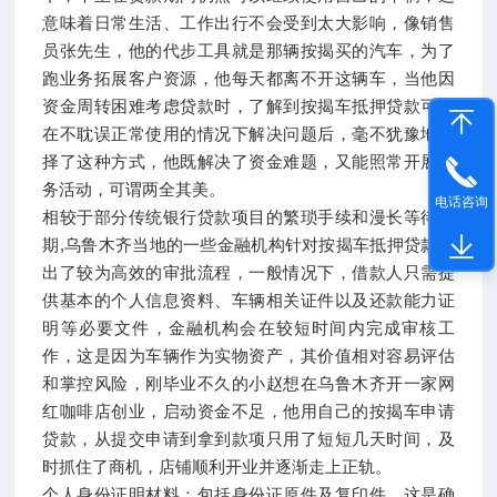
意味着日常生活、工作出行不会受到太大影响，像销售
员张先生，他的代步工具就是那辆按揭买的汽车，为了
跑业务拓展客户资源，他每天都离不开这辆车，当他因
资金周转困难考虑贷款时，了解到按揭车抵押贷款可以
在不耽误正常使用的情况下解决问题后，毫不犹豫地选
择了这种方式，他既解决了资金难题，又能照常开展业
务活动，可谓两全其美。
电话咨询
相较于部分传统银行贷款项目的繁琐手续和漫长等待周
期,乌鲁木齐当地的一些金融机构针对按揭车抵押贷款推
出了较为高效的审批流程，一般情况下，借款人只需提
供基本的个人信息资料、车辆相关证件以及还款能力证
明等必要文件，金融机构会在较短时间内完成审核工
作，这是因为车辆作为实物资产，其价值相对容易评估
和掌控风险，刚毕业不久的小赵想在乌鲁木齐开一家网
红咖啡店创业，启动资金不足，他用自己的按揭车申请
贷款，从提交申请到拿到款项只用了短短几天时间，及
时抓住了商机，店铺顺利开业并逐渐走上正轨。
个人身份证明材料：包括身份证原件及复印件，这是确