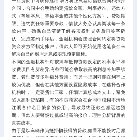
一旦贷款申请获得批准,双方将正式签订借款合同和抵押
合同，合同中会明确约定贷款金额、利率标准、还款方
式（等额本息、等额本金或其他个性化方案）、贷款期
限、违约责任等重要条款，借款人务必认真阅读每一条
款内容，确保自己清楚了解各项权利义务后再签字确
认，完成签约手续后，金融机构会按照合同约定将贷款
资金发放至指定账户，借款人即可开始使用这笔资金来
解决自己的燃眉之急或实现预定目标。
不同的金融机构针对按揭车抵押贷款设定的利率水平和
收费项目有所差异,有些可能会收取较高的利息外加手续
费、管理费等多种额外费用；而另一些则可能在利率上
较为优惠，但会在其他方面设置隐藏成本，在选择合作
机构时，一定要货比三家，仔细计算总成本支出，避免
陷入高利贷陷阱，有的不良商家会在合同中模糊不清地
注明各种名目繁多的费用，导致最终还款金额远超预
期，借款人要警惕过低或过高的报价，理性分析背后的
真实成本。
由于是以车辆作为抵押物获得的贷款,如果不能按时足额