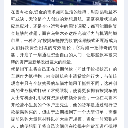
在当今社会,资金的需求如同生活的脉搏，时刻跳动且不
可或缺，无论是个人创业的梦想启航、家庭突发状况的
应急应对，还是企业运营中的周转调配，都可能面临资
金短缺的难题，而在乌鲁木齐这座充满活力与机遇的城
市里，一种名为“按揭车抵押贷款”的金融模式正逐渐成为
人们解决资金困境的有效途径，它宛如一把神奇的钥
匙，开启了一扇通往资金自由的大门，让那些原本被束
缚的资产重新焕发出巨大的能量。
就是指车主将自己正在分期付款（即处于按揭状态）的
车辆作为抵押物，向金融机构申请贷款的行为，与传统
观念中只有全款购买的车辆才能用于抵押不同，这种创
新的业务模式打破了常规限制，使得更多拥有按揭车的
人士有机会利用现有资源获取额外资金，一位在乌鲁木
齐经营小生意的个体户王先生，他的货车是通过银行贷
款按揭购买的，但由于近期接到了一个大型订单，需要
提前采购大量原材料以扩大生产规模，资金一时紧张起
来，他便想到了将自己这辆仍在按揭中的货车进行抵押